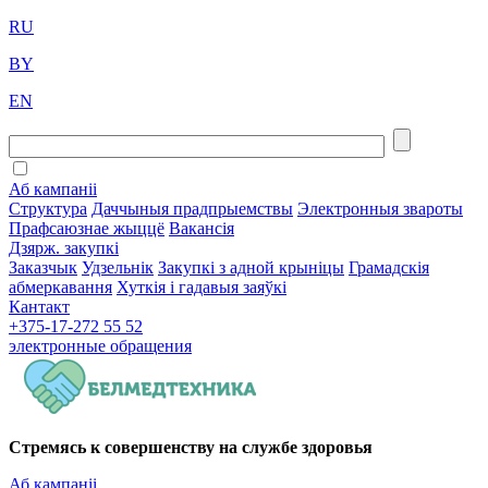
RU
BY
EN
Аб кампаніі
Структура
Даччыныя прадпрыемствы
Электронныя звароты
Прафсаюзнае жыццё
Вакансія
Дзярж. закупкі
Заказчык
Удзельнік
Закупкі з адной крыніцы
Грамадскія
абмеркавання
Хуткія і гадавыя заяўкі
Кантакт
+375-17-272 55 52
электронные
обращения
Стремясь к совершенству на службе здоровья
Аб кампаніі