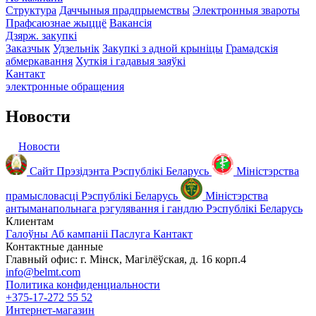
Структура
Даччыныя прадпрыемствы
Электронныя звароты
Прафсаюзнае жыццё
Вакансія
Дзярж. закупкі
Заказчык
Удзельнік
Закупкі з адной крыніцы
Грамадскія
абмеркавання
Хуткія і гадавыя заяўкі
Кантакт
электронные
обращения
Новости
Новости
Сайт Прэзідэнта Рэспублікі Беларусь
Міністэрства
прамысловасці Рэспублікі Беларусь
Міністэрства
антыманапольнага рэгулявання і гандлю Рэспублiкi Беларусь
Клиентам
Галоўны
Аб кампаніі
Паслуга
Кантакт
Контактные данные
Главный офис: г. Мінск, Магілёўская, д. 16 корп.4
info@belmt.com
Политика конфиденциальности
+375-17-272 55 52
Интернет-магазин