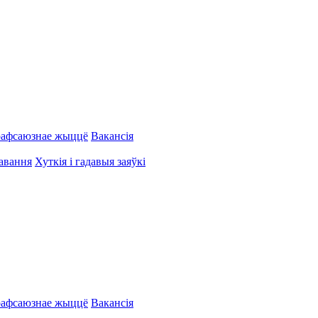
афсаюзнае жыццё
Вакансія
авання
Хуткія і гадавыя заяўкі
афсаюзнае жыццё
Вакансія