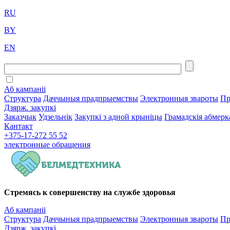
RU
BY
EN
Аб кампаніі
Структура
Даччыныя прадпрыемствы
Электронныя звароты
Пр
Дзярж. закупкі
Заказчык
Удзельнік
Закупкі з адной крыніцы
Грамадскія абмерк
Кантакт
+375-17-272 55 52
электронные
обращения
Стремясь к совершенству на службе здоровья
Аб кампаніі
Структура
Даччыныя прадпрыемствы
Электронныя звароты
Пр
Дзярж. закупкі