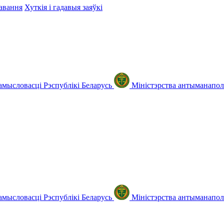
авання
Хуткія і гадавыя заяўкі
амысловасці Рэспублікі Беларусь
Міністэрства антыманаполь
амысловасці Рэспублікі Беларусь
Міністэрства антыманаполь