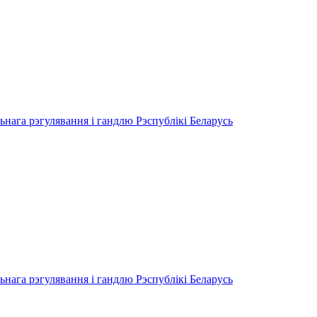
нага рэгулявання і гандлю Рэспублiкi Беларусь
нага рэгулявання і гандлю Рэспублiкi Беларусь