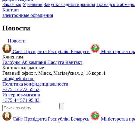
Заказчык
Удзельнік
Закупкі з адной крыніцы
Грамадскія абмерк
Кантакт
электронные
обращения
Новости
Новости
Сайт Прэзідэнта Рэспублікі Беларусь
Міністэрства пр
Клиентам
Галоўны
Аб кампаніі
Паслуга
Кантакт
Контактные данные
Главный офис: г. Мінск, Магілёўская, д. 16 корп.4
info@belmt.com
Политика конфиденциальности
+375-17-272 55 52
Интернет-магазин
+375-44-571 95 83
Сайт Прэзідэнта Рэспублікі Беларусь
Міністэрства пр
© 2009-2024 Белмедтехника