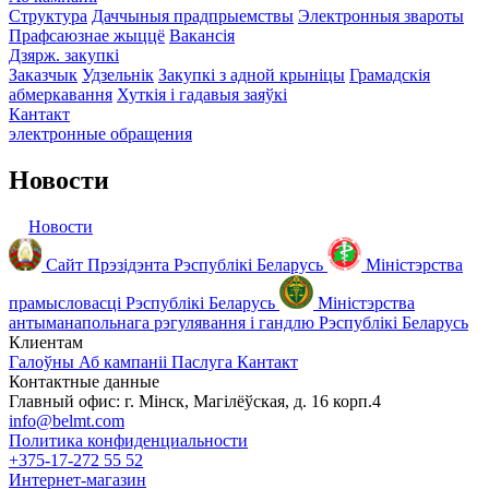
Структура
Даччыныя прадпрыемствы
Электронныя звароты
Прафсаюзнае жыццё
Вакансія
Дзярж. закупкі
Заказчык
Удзельнік
Закупкі з адной крыніцы
Грамадскія
абмеркавання
Хуткія і гадавыя заяўкі
Кантакт
электронные
обращения
Новости
Новости
Сайт Прэзідэнта Рэспублікі Беларусь
Міністэрства
прамысловасці Рэспублікі Беларусь
Міністэрства
антыманапольнага рэгулявання і гандлю Рэспублiкi Беларусь
Клиентам
Галоўны
Аб кампаніі
Паслуга
Кантакт
Контактные данные
Главный офис: г. Мінск, Магілёўская, д. 16 корп.4
info@belmt.com
Политика конфиденциальности
+375-17-272 55 52
Интернет-магазин