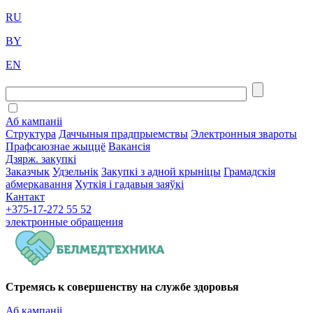
RU
BY
EN
Аб кампаніі
Структура
Даччыныя прадпрыемствы
Электронныя звароты
Прафсаюзнае жыццё
Вакансія
Дзярж. закупкі
Заказчык
Удзельнік
Закупкі з адной крыніцы
Грамадскія
абмеркавання
Хуткія і гадавыя заяўкі
Кантакт
+375-17-272 55 52
электронные
обращения
Стремясь к совершенству на службе здоровья
Аб кампаніі